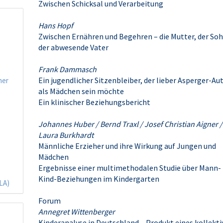
Zwischen Schicksal und Verarbeitung
Hans Hopf
Zwischen Ernähren und Begehren – die Mutter, der Soh
der abwesende Vater
Frank Dammasch
Ein jugendlicher Sitzenbleiber, der lieber Asperger-Aut
ner
als Mädchen sein möchte
Ein klinischer Beziehungsbericht
Johannes Huber / Bernd Traxl / Josef Christian Aigner /
Laura Burkhardt
Männliche Erzieher und ihre Wirkung auf Jungen und
Mädchen
Ergebnisse einer multimethodalen Studie über Mann-
Kind-Beziehungen im Kindergarten
(LA)
Forum
Annegret Wittenberger
Kinderanalyse in Deutschland – Produkt eines kollekt