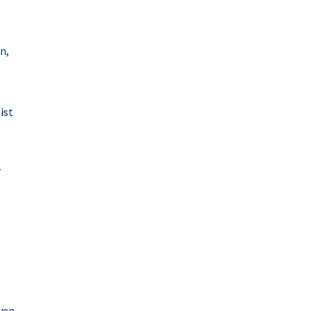
n,
ist
iven