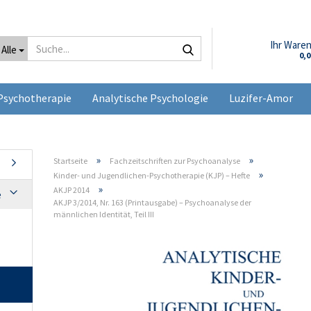
Suche...
Ihr Ware
Alle
0,
Psychotherapie
Analytische Psychologie
Luzifer-Amor
»
»
Startseite
Fachzeitschriften zur Psychoanalyse
»
Kinder- und Jugendlichen-Psychotherapie (KJP) – Hefte
»
AKJP 2014
e
AKJP 3/2014, Nr. 163 (Printausgabe) – Psychoanalyse der
männlichen Identität, Teil III