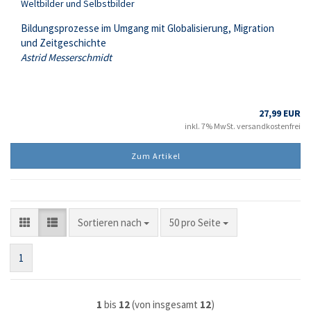
Weltbilder und Selbstbilder
Bildungsprozesse im Umgang mit Globalisierung, Migration
und Zeitgeschichte
Astrid Messerschmidt
27,99 EUR
inkl. 7% MwSt. versandkostenfrei
Zum Artikel
Sortieren nach
pro Seite
Sortieren nach
50 pro Seite
1
1
bis
12
(von insgesamt
12
)