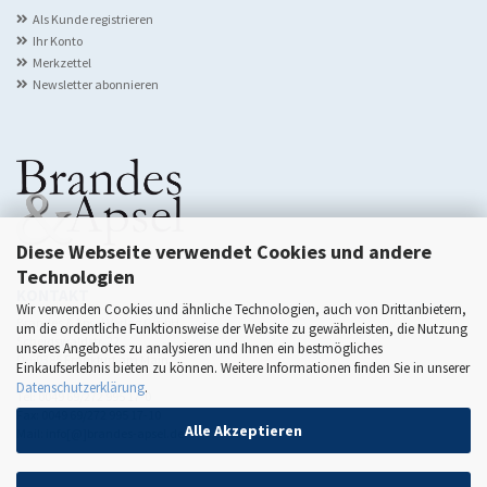
Als Kunde registrieren
Ihr Konto
Merkzettel
Newsletter abonnieren
Diese Webseite verwendet Cookies und andere
Technologien
KONTAKT
Wir verwenden Cookies und ähnliche Technologien, auch von Drittanbietern,
Brandes & Apsel Verlag GmbH
um die ordentliche Funktionsweise der Website zu gewährleisten, die Nutzung
Scheidswaldstr. 22
unseres Angebotes zu analysieren und Ihnen ein bestmögliches
D-60385 Frankfurt am Main
Einkaufserlebnis bieten zu können. Weitere Informationen finden Sie in unserer
Datenschutzerklärung
.
Tel: 0049 69/272 995 17-0
Fax: 0049 69/272 995 17-10
Alle Akzeptieren
Mail: info[@]brandes-apsel.de