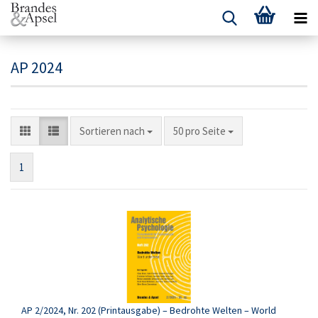
AP 2024
Sortieren nach
pro Seite
Sortieren nach
50 pro Seite
1
AP 2/2024, Nr. 202 (Printausgabe) – Bedrohte Welten – World