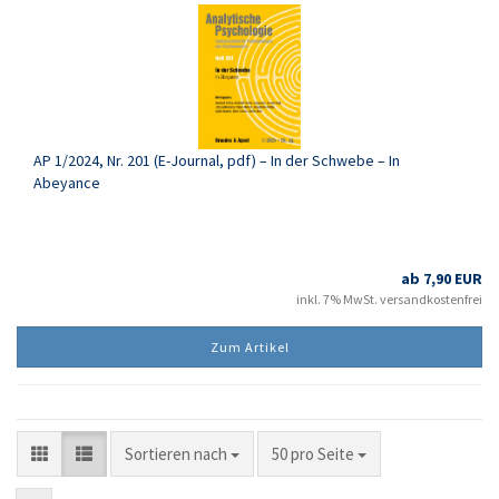
AP 1/2024, Nr. 201 (E-Journal, pdf) – In der Schwebe – In
Abeyance
ab 7,90 EUR
inkl. 7% MwSt. versandkostenfrei
Zum Artikel
Sortieren nach
pro Seite
Sortieren nach
50 pro Seite