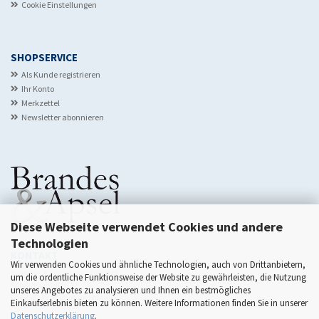
Cookie Einstellungen
SHOPSERVICE
Als Kunde registrieren
Ihr Konto
Merkzettel
Newsletter abonnieren
Diese Webseite verwendet Cookies und andere
Technologien
KONTAKT
Wir verwenden Cookies und ähnliche Technologien, auch von Drittanbietern,
Brandes & Apsel Verlag GmbH
um die ordentliche Funktionsweise der Website zu gewährleisten, die Nutzung
Scheidswaldstr. 22
unseres Angebotes zu analysieren und Ihnen ein bestmögliches
D-60385 Frankfurt am Main
Einkaufserlebnis bieten zu können. Weitere Informationen finden Sie in unserer
Datenschutzerklärung
.