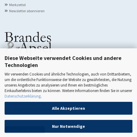
Merkzettel
Newsletter abonnieren
Diese Webseite verwendet Cookies und andere
Technologien
KONTAKT
Wir verwenden Cookies und ähnliche Technologien, auch von Drittanbietern,
Brandes & Apsel Verlag GmbH
um die ordentliche Funktionsweise der Website zu gewährleisten, die Nutzung
Scheidswaldstr. 22
unseres Angebotes zu analysieren und Ihnen ein bestmögliches
D-60385 Frankfurt am Main
Einkaufserlebnis bieten zu können. Weitere Informationen finden Sie in unserer
Datenschutzerklärung
.
Tel: 0049 69/272 995 17-0
Fax: 0049 69/272 995 17-10
Alle Akzeptieren
Mail: info[@]brandes-apsel.de
Nur Notwendige
Vertrag widerrufen