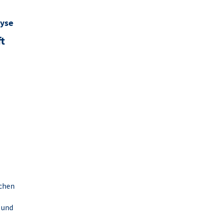
lyse
ft
schen
 und