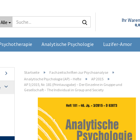
Suche...
Ihr Ware
Alle
0,
Psychotherapie
Analytische Psychologie
Luzifer-Amor
»
»
Startseite
Fachzeitschriften zur Psychoanalyse
»
»
Analytische Psychologie (AP) – Hefte
AP 2015
AP 3/2015, Nr. 181 (Printausgabe) – Der Einzelne in Gruppe und
e
Gesellschaft – The Individual in Group and Society