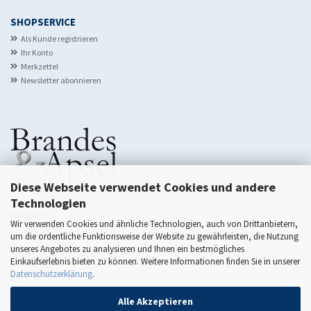
SHOPSERVICE
Als Kunde registrieren
Ihr Konto
Merkzettel
Newsletter abonnieren
Diese Webseite verwendet Cookies und andere
Technologien
KONTAKT
Wir verwenden Cookies und ähnliche Technologien, auch von Drittanbietern,
Brandes & Apsel Verlag GmbH
um die ordentliche Funktionsweise der Website zu gewährleisten, die Nutzung
Scheidswaldstr. 22
unseres Angebotes zu analysieren und Ihnen ein bestmögliches
D-60385 Frankfurt am Main
Einkaufserlebnis bieten zu können. Weitere Informationen finden Sie in unserer
Datenschutzerklärung
.
Tel: 0049 69/272 995 17-0
Fax: 0049 69/272 995 17-10
Alle Akzeptieren
Mail: info[@]brandes-apsel.de