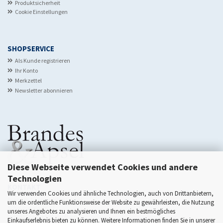
Produktsicherheit
Cookie Einstellungen
SHOPSERVICE
Als Kunde registrieren
Ihr Konto
Merkzettel
Newsletter abonnieren
Diese Webseite verwendet Cookies und andere
Technologien
KONTAKT
Wir verwenden Cookies und ähnliche Technologien, auch von Drittanbietern,
Brandes & Apsel Verlag GmbH
um die ordentliche Funktionsweise der Website zu gewährleisten, die Nutzung
Scheidswaldstr. 22
unseres Angebotes zu analysieren und Ihnen ein bestmögliches
D-60385 Frankfurt am Main
Einkaufserlebnis bieten zu können. Weitere Informationen finden Sie in unserer