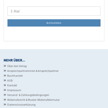
WEITER
E-
ZUR
Mail
NEWSLETTER-
Anmelden
ANMELDUNG
MEHR ÜBER...
Über den Verlag
Ansprechpartnerinnen & Ansprechpartner
Buchhandel
AGB
Kontakt
Impressum
Versand- & Zahlungsbedingungen
Widerrufsrecht & Muster-Widerrufsformular
Datenschutzerklärung