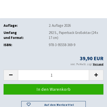
Auflage:
2. Auflage 2026
Umfang
292 S., Paperback Großoktav (24 x
und Format:
17 cm)
ISBN:
978-3-95558-369-9
39,90 EUR
inkl. 7% MwSt. zzgl.
Versand
Auf den Merkzettel