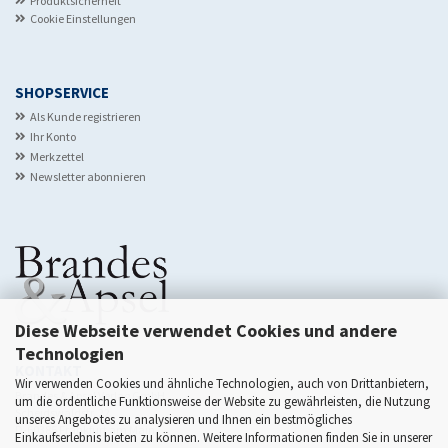
Produktsicherheit
Cookie Einstellungen
SHOPSERVICE
Als Kunde registrieren
Ihr Konto
Merkzettel
Newsletter abonnieren
Diese Webseite verwendet Cookies und andere
Technologien
KONTAKT
Wir verwenden Cookies und ähnliche Technologien, auch von Drittanbietern,
Brandes & Apsel Verlag GmbH
um die ordentliche Funktionsweise der Website zu gewährleisten, die Nutzung
Scheidswaldstr. 22
unseres Angebotes zu analysieren und Ihnen ein bestmögliches
D-60385 Frankfurt am Main
Einkaufserlebnis bieten zu können. Weitere Informationen finden Sie in unserer