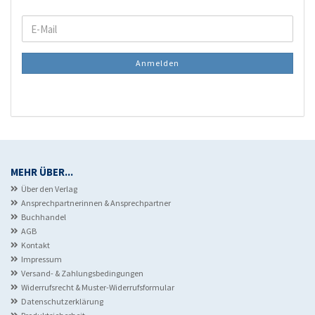
WEITER
E-
ZUR
Mail
NEWSLETTER-
Anmelden
ANMELDUNG
MEHR ÜBER...
Über den Verlag
Ansprechpartnerinnen & Ansprechpartner
Buchhandel
AGB
Kontakt
Impressum
Versand- & Zahlungsbedingungen
Widerrufsrecht & Muster-Widerrufsformular
Datenschutzerklärung