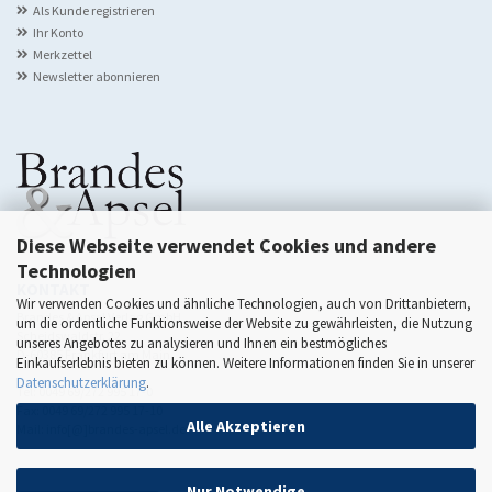
Als Kunde registrieren
Ihr Konto
Merkzettel
Newsletter abonnieren
Diese Webseite verwendet Cookies und andere
Technologien
KONTAKT
Wir verwenden Cookies und ähnliche Technologien, auch von Drittanbietern,
Brandes & Apsel Verlag GmbH
um die ordentliche Funktionsweise der Website zu gewährleisten, die Nutzung
Scheidswaldstr. 22
unseres Angebotes zu analysieren und Ihnen ein bestmögliches
D-60385 Frankfurt am Main
Einkaufserlebnis bieten zu können. Weitere Informationen finden Sie in unserer
Datenschutzerklärung
.
Tel: 0049 69/272 995 17-0
Fax: 0049 69/272 995 17-10
Alle Akzeptieren
Mail: info[@]brandes-apsel.de
Nur Notwendige