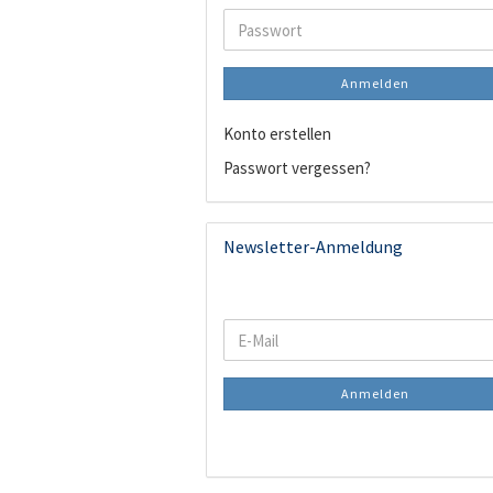
Adresse
Passwort
Anmelden
Konto erstellen
Passwort vergessen?
Newsletter-Anmeldung
WEITER
E-
ZUR
Mail
NEWSLETTER-
Anmelden
ANMELDUNG