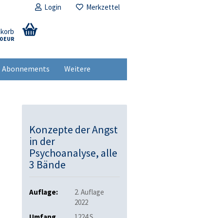
Login
Merkzettel
nkorb
00 EUR
Abonnements
Weitere
Konzepte der Angst
in der
Psychoanalyse, alle
3 Bände
Auflage:
2. Auflage
2022
Umfang
1224 S.,