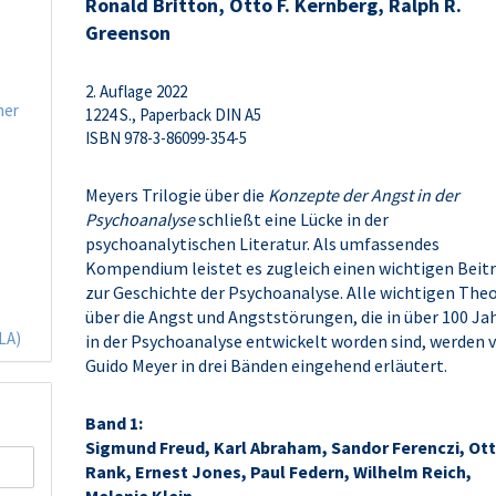
Ronald Britton, Otto F. Kernberg, Ralph R.
Greenson
2. Auflage 2022
ner
1224 S., Paperback DIN A5
ISBN 978-3-86099-354-5
Meyers Trilogie über die
Konzepte der Angst in der
Psychoanalyse
schließt eine Lücke in der
psychoanalytischen Literatur. Als umfassendes
Kompendium leistet es zugleich einen wichtigen Beit
zur Geschichte der Psychoanalyse. Alle wichtigen The
über die Angst und Angststörungen, die in über 100 Ja
(LA)
in der Psychoanalyse entwickelt worden sind, werden 
Guido Meyer in drei Bänden eingehend erläutert.
Band 1:
Sigmund Freud, Karl Abraham, Sandor Ferenczi, Ot
Rank, Ernest Jones, Paul Federn, Wilhelm Reich,