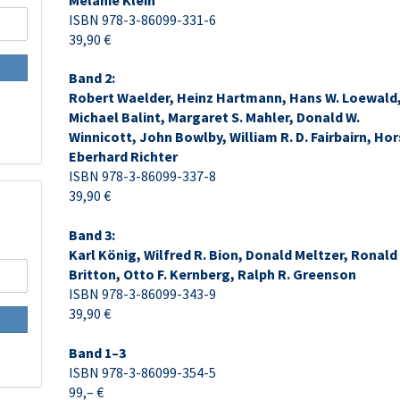
Melanie Klein
ISBN 978-3-86099-331-6
39,90 €
Band 2:
Robert Waelder, Heinz Hartmann, Hans W. Loewald
Michael Balint, Margaret S. Mahler, Donald W.
Winnicott, John Bowlby, William R. D. Fairbairn, Hor
Eberhard Richter
ISBN 978-3-86099-337-8
39,90 €
Band 3:
Karl König, Wilfred R. Bion, Donald Meltzer, Ronald
Britton, Otto F. Kernberg, Ralph R. Greenson
ISBN 978-3-86099-343-9
39,90 €
Band 1–3
ISBN 978-3-86099-354-5
99,– €