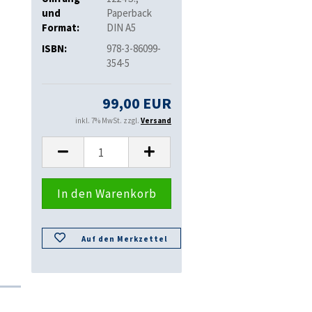
und
Paperback
Format:
DIN A5
ISBN:
978-3-86099-
354-5
99,00 EUR
inkl. 7% MwSt. zzgl.
Versand
Auf den Merkzettel