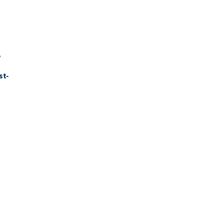
,
st-