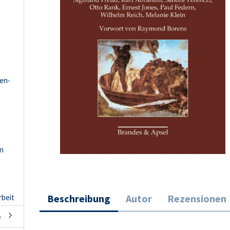
hen-
en
Beschreibung
Autor
Rezensionen
rbeit
e