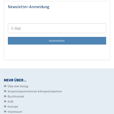
Newsletter-Anmeldung
WEITER
E-
ZUR
Mail
NEWSLETTER-
Anmelden
ANMELDUNG
MEHR ÜBER...
Über den Verlag
Ansprechpartnerinnen & Ansprechpartner
Buchhandel
AGB
Kontakt
Impressum