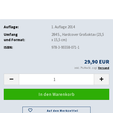
Auflage:
1. Auflage 2014
Umfang
284 S., Hardcover Großoktav (23,5
und Format:
x 15,5 cm)
ISBN:
978-3-95558-071-1
29,90 EUR
inkl. 7% MwSt. zzgl.
Versand
Auf den Merkzettel