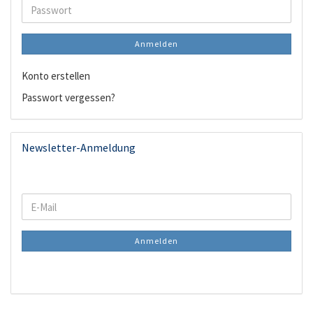
Adresse
Passwort
Anmelden
Konto erstellen
Passwort vergessen?
Newsletter-Anmeldung
WEITER
E-
ZUR
Mail
NEWSLETTER-
Anmelden
ANMELDUNG