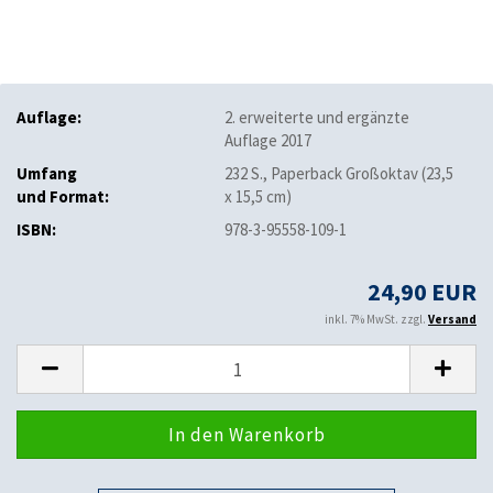
Auflage:
2. erweiterte und ergänzte
Auflage 2017
Umfang
232 S., Paperback Großoktav (23,5
und Format:
x 15,5 cm)
ISBN:
978-3-95558-109-1
24,90 EUR
inkl. 7% MwSt. zzgl.
Versand