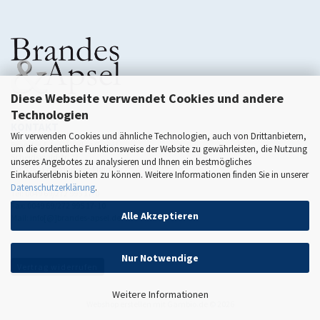
Diese Webseite verwendet Cookies und andere
Technologien
KONTAKT
Wir verwenden Cookies und ähnliche Technologien, auch von Drittanbietern,
Brandes & Apsel Verlag GmbH
um die ordentliche Funktionsweise der Website zu gewährleisten, die Nutzung
Scheidswaldstr. 22
unseres Angebotes zu analysieren und Ihnen ein bestmögliches
D-60385 Frankfurt am Main
Einkaufserlebnis bieten zu können. Weitere Informationen finden Sie in unserer
Datenschutzerklärung
.
Tel: 0049 69/272 995 17-0
Fax: 0049 69/272 995 17-10
Alle Akzeptieren
Mail: info[@]brandes-apsel.de
Nur Notwendige
Vertrag widerrufen
Weitere Informationen
Webshop erstellen
mit Gambio.de © 2026