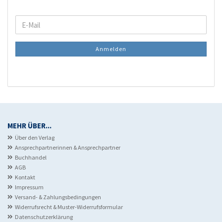
WEITER
E-
ZUR
Mail
NEWSLETTER-
Anmelden
ANMELDUNG
MEHR ÜBER...
Über den Verlag
Ansprechpartnerinnen & Ansprechpartner
Buchhandel
AGB
Kontakt
Impressum
Versand- & Zahlungsbedingungen
Widerrufsrecht & Muster-Widerrufsformular
Datenschutzerklärung