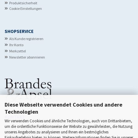
Produktsicherheit
Cookie Einstellungen
SHOPSERVICE
Als Kunde registrieren
Ihr Konto
Merkzettel
Newsletter abonnieren
Diese Webseite verwendet Cookies und andere
Technologien
KONTAKT
Wir verwenden Cookies und ähnliche Technologien, auch von Drittanbietern,
Brandes & Apsel Verlag GmbH
um die ordentliche Funktionsweise der Website zu gewährleisten, die Nutzung
Scheidswaldstr. 22
unseres Angebotes zu analysieren und Ihnen ein bestmögliches
D-60385 Frankfurt am Main
Einkaufserlebnis bieten zu können. Weitere Informationen finden Sie in unserer