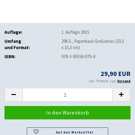
Auflage:
1. Auflage 2015
Umfang
296 S., Paperback Großoktav (23,5
und Format:
x 15,5 cm)
ISBN:
978-3-95558-070-4
29,90 EUR
inkl. 7% MwSt. zzgl.
Versand
Auf den Merkzettel