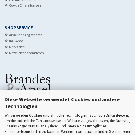
Cookie Einstellungen
SHOPSERVICE
Als Kunde registrieren
Ihr Konto
Merkzettel
Newsletter abonnieren
Diese Webseite verwendet Cookies und andere
Technologien
KONTAKT
Wir verwenden Cookies und ähnliche Technologien, auch von Drittanbietern,
Brandes & Apsel Verlag GmbH
um die ordentliche Funktionsweise der Website zu gewährleisten, die Nutzung
Scheidswaldstr. 22
unseres Angebotes zu analysieren und Ihnen ein bestmögliches
D-60385 Frankfurt am Main
Einkaufserlebnis bieten zu können. Weitere Informationen finden Sie in unserer