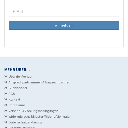
WEITER
E-
ZUR
Mail
NEWSLETTER-
Anmelden
ANMELDUNG
MEHR ÜBER...
Über den Verlag
Ansprechpartnerinnen & Ansprechpartner
Buchhandel
AGB
Kontakt
Impressum
Versand- & Zahlungsbedingungen
Widerrufsrecht & Muster-Widerrufsformular
Datenschutzerklärung
Produktsicherheit