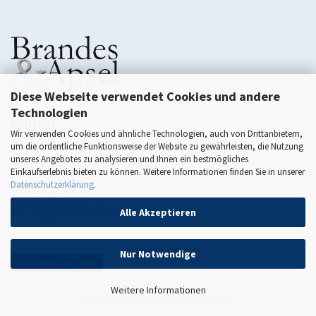
Diese Webseite verwendet Cookies und andere
Technologien
KONTAKT
Wir verwenden Cookies und ähnliche Technologien, auch von Drittanbietern,
Brandes & Apsel Verlag GmbH
um die ordentliche Funktionsweise der Website zu gewährleisten, die Nutzung
Scheidswaldstr. 22
unseres Angebotes zu analysieren und Ihnen ein bestmögliches
D-60385 Frankfurt am Main
Einkaufserlebnis bieten zu können. Weitere Informationen finden Sie in unserer
Datenschutzerklärung
.
Tel: 0049 69/272 995 17-0
Fax: 0049 69/272 995 17-10
Alle Akzeptieren
Mail: info[@]brandes-apsel.de
Nur Notwendige
Vertrag widerrufen
Weitere Informationen
Webshop erstellen
mit Gambio.de © 2026