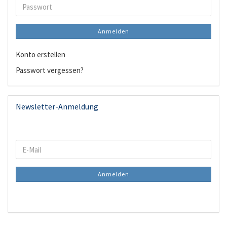
Adresse
Passwort
Anmelden
Konto erstellen
Passwort vergessen?
Newsletter-Anmeldung
WEITER
E-
ZUR
Mail
NEWSLETTER-
Anmelden
ANMELDUNG