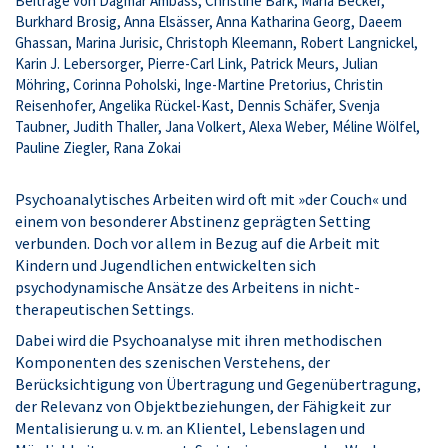
Beiträge von Dagmar Ambass, Christine Bark, Maria Becker,
Burkhard Brosig, Anna Elsässer, Anna Katharina Georg, Daeem
Ghassan, Marina Jurisic, Christoph Kleemann, Robert Langnickel,
Karin J. Lebersorger, Pierre-Carl Link, Patrick Meurs, Julian
Möhring, Corinna Poholski, Inge-Martine Pretorius, Christin
Reisenhofer, Angelika Rückel-Kast, Dennis Schäfer, Svenja
Taubner, Judith Thaller, Jana Volkert, Alexa Weber, Méline Wölfel,
Pauline Ziegler, Rana Zokai
Psychoanalytisches Arbeiten wird oft mit »der Couch« und
einem von besonderer Abstinenz geprägten Setting
verbunden. Doch vor allem in Bezug auf die Arbeit mit
Kindern und Jugendlichen entwickelten sich
psychodynamische Ansätze des Arbeitens in nicht-
therapeutischen Settings.
Dabei wird die Psychoanalyse mit ihren methodischen
Komponenten des szenischen Verstehens, der
Berücksichtigung von Übertragung und Gegenübertragung,
der Relevanz von Objektbeziehungen, der Fähigkeit zur
Mentalisierung u. v. m. an Klientel, Lebenslagen und