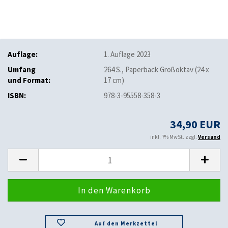
Auflage:
1. Auflage 2023
Umfang
264 S., Paperback Großoktav (24 x
und Format:
17 cm)
ISBN:
978-3-95558-358-3
34,90 EUR
inkl. 7% MwSt. zzgl.
Versand
Auf den Merkzettel