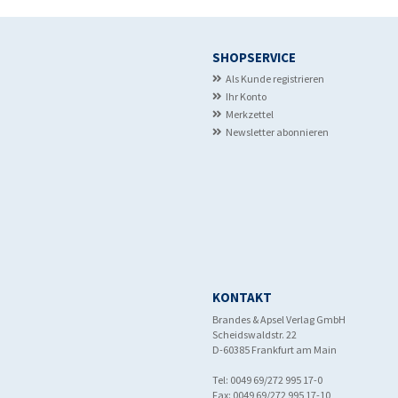
SHOPSERVICE
Als Kunde registrieren
Ihr Konto
Merkzettel
Newsletter abonnieren
KONTAKT
Brandes & Apsel Verlag GmbH
Scheidswaldstr. 22
D-60385 Frankfurt am Main
Tel: 0049 69/272 995 17-0
Fax: 0049 69/272 995 17-10