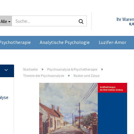
Suche...
Ihr Ware
Alle
0,
Psychotherapie
Analytische Psychologie
Luzifer-Amor
»
»
Startseite
Psychoanalyse & Psychotherapie
»
Theorie der Psychoanalyse
Raster und Zäsur
alyse