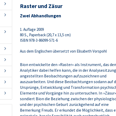
Raster und Zäsur
Zwei Abhandlungen
1. Auflage 2009
80 S., Paperback (20,7 x 13,5 cm)
ISBN 978-3-86099-571-6
Aus dem Englischen übersetzt von Elisabeth Vorspohl
Bion entwickelte den »Raster« als Instrument, das de
Analytiker dabei helfen kann, die in der Analysesitzun
angestellten Beobachtungen aufzuzeichnen und
auszuarbeiten. Und diese Beobachtungen sodann auf d
Ursprünge, Entwicklung und Transformation psychisc
Elemente und Vorgänge hin zu untersuchen. In »Zäsur
sondiert Bion die Beziehung zwischen der physiologis
und der psychischen Geburt zurückgehend auf eine
Bemerkung Freuds. Er erkundet die Möglichkeit, dass e
pränatale, basale Sensibilität auch nachgeburtlich