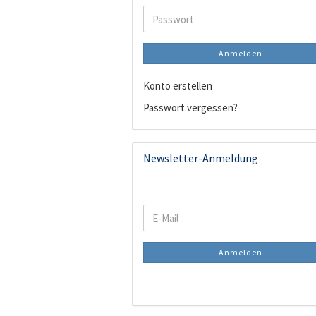
Adresse
Passwort
Anmelden
Konto erstellen
Passwort vergessen?
Newsletter-Anmeldung
WEITER
E-
ZUR
Mail
NEWSLETTER-
Anmelden
ANMELDUNG