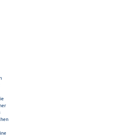
m
g
ie
her
«
chen
ine