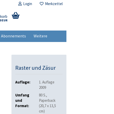
Login
Merkzettel
nkorb
00 EUR
Abonnements
Weitere
Raster und Zäsur
Auflage:
1. Auflage
2009
Umfang
80 S.,
und
Paperback
Format:
(20,7 x 13,5
cm)