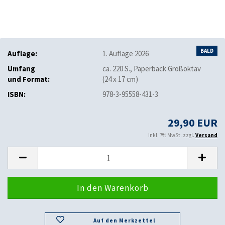
BALD
Auflage:
1. Auflage 2026
Umfang
ca. 220 S., Paperback Großoktav
und Format:
(24 x 17 cm)
ISBN:
978-3-95558-431-3
29,90 EUR
inkl. 7% MwSt. zzgl.
Versand
Auf den Merkzettel