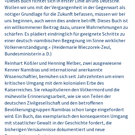
»Dieses Buch richtet sich in erster Linie an uns Deutsche.
Wollen wir uns mit der Vergangenheit in der Gegenwart als
nötiger Grundlage für die Zukunft befassen, müssen wir bei
uns beginnen, auch wenn dies andere betrifft. Dieses Buch ist
ein willkommener Beitrag dazu, unsere Wahrnehmungen zu
schärfen. Es plädiert eindringlich für geeignete Schritte zu
einer deutsch-namibischen Begegnung im Sinne wirklicher
Völkerverständigung.« (Heidemarie Wieczorek-Zeul,
Bundesministerin a. D.)
Reinhart Kößler und Henning Melber, zwei ausgewiesene
Kenner Namibias und international anerkannte
Wissenschaftler, bemühen sich seit Jahrzehnten um einen
kritischen Umgang mit dem kolonialen Erbe des
Kaiserreiches. Sie rekapitulieren den Völkermord und die
mühevolle Erinnerungsarbeit, wie sie von Teilen der
deutschen Zivilgesellschaft und den betroffenen
Bevölkerungsgruppen Namibias schon lange eingefordert
wird. Ein Buch, das exemplarisch den konsequenten Umgang
mit staatlicher Gewalt in der Geschichte fordert, die
bisherigen Versäumnisse dokumentiert und neue