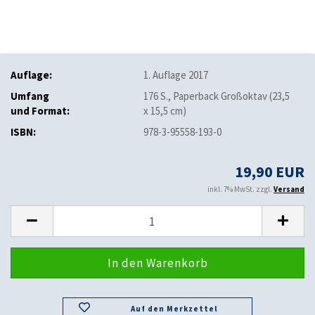
Auflage:
1. Auflage 2017
Umfang
176 S., Paperback Großoktav (23,5
und Format:
x 15,5 cm)
ISBN:
978-3-95558-193-0
19,90 EUR
inkl. 7% MwSt. zzgl.
Versand
Auf den Merkzettel