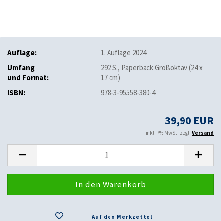
Auflage:
1. Auflage 2024
Umfang
292 S., Paperback Großoktav (24 x
und Format:
17 cm)
ISBN:
978-3-95558-380-4
39,90 EUR
inkl. 7% MwSt. zzgl.
Versand
Auf den Merkzettel